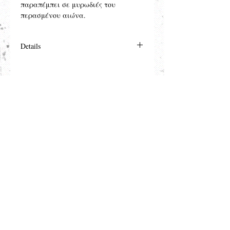
παραπέμπει σε μυρωδιές του 
περασμένου αιώνα.
Details
Απαλυντική κρέμα σώματος για
όλους τους τύπους, με ελαιόλαδο,
αμυγδαλέλαιο, κερί μέλισσας, ουρία
και πρωτεΐνες γάλακτος.
Βρισκόμαστε:
Ύδρα κέντρο
ΤΚ 18040
Τηλέφωνα:
Φαρμακείο:
2298052059
Επικοινωνία:
pharmacy_vangelisrafalias@hotmail
.com