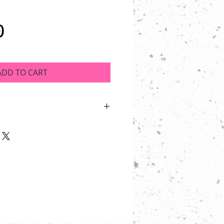
Price
0
ADD TO CART
0% Essential oil.