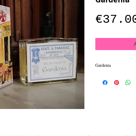
€37.0
Gardenia
Pure alcohol 90° with 1