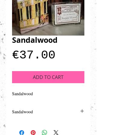
Sandalwood
Price
€37.00
ADD TO CART
Sandalwood
Sandalwood
Pure alcohol 90° with 10% Essential oil.