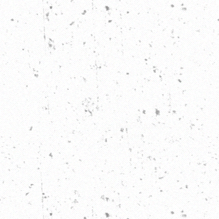
Βρισκόμαστε:
Ύδρα κέντρο
ΤΚ 18040