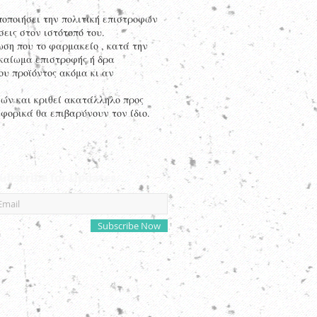
ποποιήσει την πολιτική επιστροφών
σεις στον ιστότοπό του.
ση που το φαρμακείο , κατά την
ικαίωμα επιστροφής ή δρα
ου προϊόντος ακόμα κι αν
φών και κριθεί ακατάλληλο προς
φορικά θα επιβαρύνουν τον ίδιο.
ubscribe for Updates
Subscribe Now