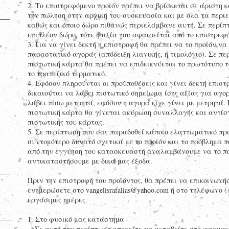
2. Το επιστρεφόμενο προϊόν πρέπει να βρίσκεται σε άριστη 
την πώληση στην αρχική του συσκευασία και με όλα τα περι
καθώς και όποιο δώρο πιθανώς περιελάμβανε αυτή. Σε περίπ
επιπλέον δώρο, τότε η αξία του αφαιρείται από το επιστρεφ
3. Για να γίνει δεκτή η επιστροφή θα πρέπει να το προϊόν ν
παραστατικό αγοράς (απόδειξη λιανικής, ή τιμολόγιο). Σε πε
πιστωτική κάρτα θα πρέπει να επιδεικνύεται το πρωτότυπο 
το τραπεζικό τερματικό.
4. Εφόσον πληρούνται οι προϋποθέσεις και γίνει δεκτή επισ
δικαιούται να λάβει πιστωτικό σημείωμα ίσης αξίας για αγο
λάβει πίσω μετρητά, εφόσον η αγορά είχε γίνει με μετρητά. 
πιστωτική κάρτα θα γίνεται ακύρωση συναλλαγής και αντίστ
πιστωτικής του κάρτας.
5. Σε περίπτωση που σας παραδοθεί κάποιο ελαττωματικό πρ
συντομότερο δυνατό σχετικά με το προϊόν και το πρόβλημα 
από την εγγύηση του κατασκευαστή αναλαμβάνουμε να το π
αντικαταστήσουμε με δικά μας έξοδα.
Πριν την επιστροφή του προϊόντος, θα πρέπει να επικοινωνή
ενημερώσετε στο
vangelisrafalias@yahoo.com
ή στο τηλέφωνο (+3
εργάσιμες ημέρες.
1. Στο φυσικό μας κατάστημα
Σε αυτή την περίπτωση μπορείτε να μεταβείτε στο φαρμακε