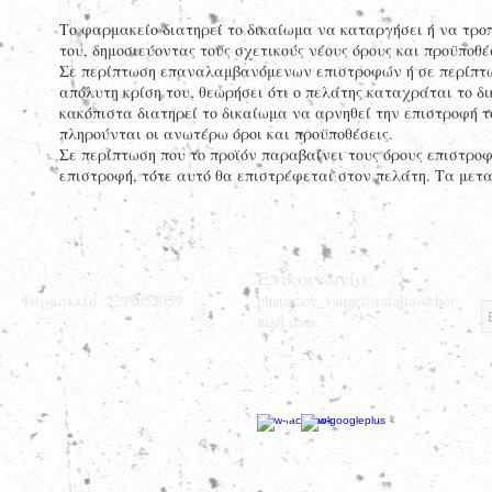
Το φαρμακείο διατηρεί το δικαίωμα να καταργήσει ή να τρο
του, δημοσιεύοντας τους σχετικούς νέους όρους και προϋποθέ
Σε περίπτωση επαναλαμβανόμενων επιστροφών ή σε περίπτω
απόλυτη κρίση του, θεωρήσει ότι ο πελάτης καταχράται το δ
κακόπιστα διατηρεί το δικαίωμα να αρνηθεί την επιστροφή τ
πληρούνται οι ανωτέρω όροι και προϋποθέσεις.
Σε περίπτωση που το προϊόν παραβαίνει τους όρους επιστρο
επιστροφή, τότε αυτό θα επιστρέφεται στον πελάτη. Τα μετα
S
Τηλέφωνα:
Επικοινωνία:
Φαρμακείο: 2298052059
pharmacy_vangelisrafalias@hot
mail.com