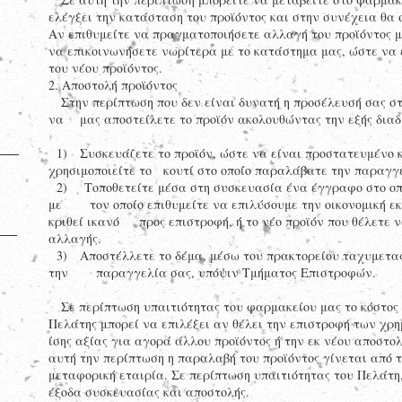
ελέγξει την κατάσταση του προϊόντος και στην συνέχεια θα 
Αν επιθυμείτε να πραγματοποιήσετε αλλαγή του προϊόντος μ
να επικοινωνήσετε νωρίτερα με το κατάστημα μας, ώστε να 
του νέου προϊόντος.
2. Αποστολή προϊόντος
Στην περίπτωση που δεν είναι δυνατή η προσέλευσή σας στ
να μας αποστείλετε το προϊόν ακολουθώντας την εξής διαδ
1) Συσκευάζετε το προϊόν, ώστε να είναι προστατευμένο 
χρησιμοποιείτε το κουτί στο οποίο παραλάβατε την παραγγ
2) Τοποθετείτε μέσα στη συσκευασία ένα έγγραφο στο οπο
με τον οποίο επιθυμείτε να επιλύσουμε την οικονομική εκ
κριθεί ικανό προς επιστροφή, ή το νέο προϊόν που θέλετε 
αλλαγής.
3) Αποστέλλετε το δέμα, μέσω του πρακτορείου ταχυμετα
την παραγγελία σας, υπόψιν Τμήματος Επιστροφών.
Σε περίπτωση υπαιτιότητας του φαρμακείου μας το κόστος τ
Πελάτης μπορεί να επιλέξει αν θέλει την επιστροφή των χρ
ίσης αξίας για αγορά άλλου προϊόντος ή την εκ νέου αποστολ
αυτή την περίπτωση η παραλαβή του προϊόντος γίνεται από τ
μεταφορική εταιρία. Σε περίπτωση υπαιτιότητας του Πελάτη,
έξοδα συσκευασίας και αποστολής.