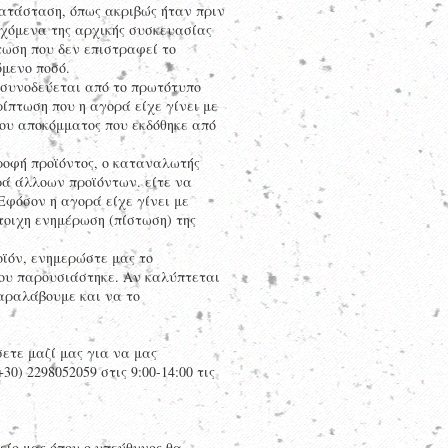
κατάσταση, όπως ακριβώς ήταν πριν
εχόμενα της αρχικής συσκευασίας
τωση που δεν επιστραφεί το
όμενο ποσό.
α συνοδεύεται από το πρωτότυπο
ρίπτωση που η αγορά είχε γίνει με
του αποκόμματος που εκδόθηκε από
τροφή προϊόντος, ο καταναλωτής
ρά άλλοων προϊόντων. είτε να
Εφόσον η αγορά είχε γίνει με
οιχη ενημέρωση (πίστωση) της
οϊόν, ενημερώστε μας το
που παρουσιάστηκε. Αν καλύπτεται
αραλάβουμε και να το
σετε μαζί μας για να μας
0) 2298052059 στις 9:00-14:00 τις
ίο μας όπου ο υπεύθυνος θα