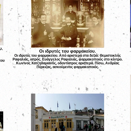
υ.
Οι ιδρυτές του φαρμακείου.
Οι ιδρυτές του φαρμακείου. Από αριστερά στα δεξιά: Θεμιστοκλής
Ραφαλιάς, ιατρός. Ευάγγελος Ραφαλιάς, φαρμακοποιός στο κέντρο.
του
Κων\νος Χατζηδαμιανός, οδοντίατρος αριστερά. Πίσω, Ανδρέας
Πέρκιζας, ασκούμενος φαρμακοποιός.