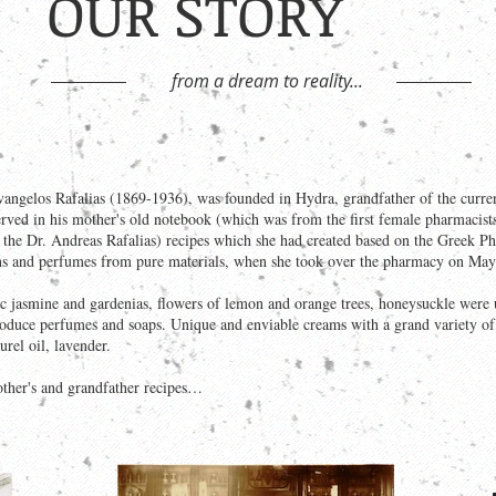
OUR STORY
from a dream to reality...
angelos Rafalias (1869-1936), was founded in Hydra, grandfather of the curre
erved in his mother's old notebook (which was from the first female pharmacist
of the Dr. Andreas Rafalias) recipes which she had created based on the Greek 
ns and perfumes from pure materials, when she took over the pharmacy on May
jasmine and gardenias, flowers of lemon and orange trees, honeysuckle were us
produce perfumes and soaps. Unique and enviable creams with a grand variety of 
rel oil, lavender.
ther's and grandfather recipes…