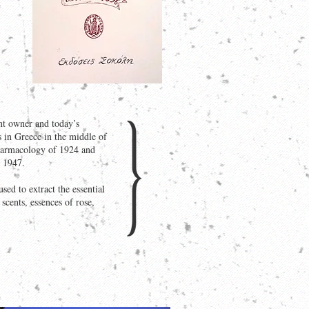
nt owner and today’s
s in Greece in the middle of
Pharmacology of 1924 and
 1947.
ed to extract the essential
scents, essences of rose,