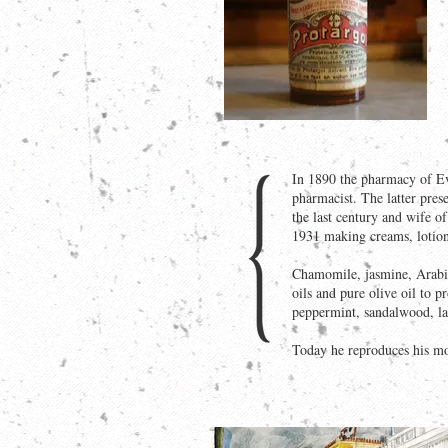
In 1890 the pharmacy of Ev
pharmacist. The latter pres
the last century and wife 
1931 making creams, lotio
Chamomile, jasmine, Arabic 
oils and pure olive oil to 
peppermint, sandalwood, lau
Today he reproduces his mo