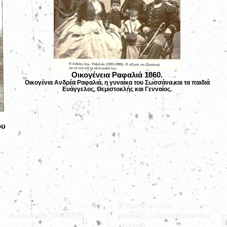
Οικογένεια Ραφαλιά 1860.
Οικογένια Ανδρέα Ραφαλιά, η γυναίκα του Σωσσάνα και τα παιδιά
Ευάγγελος, Θεμιστοκλής και Γενναίος.
ου
S
Τηλέφωνα:
Επικοινωνία:
Φαρμακείο: 2298052059
pharmacy_vangelisrafalias@hot
mail.com